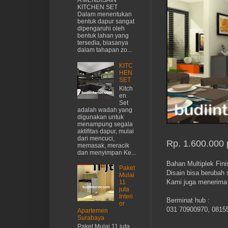
A MENDISAIN
KITCHEN SET
Dalam menentukan
bentuk dapur sangat
dipengaruhi oleh
bentuk lahan yang
tersedia, biasanya
dalam tahapan zo...
KITC
HEN
SET
Kitch
en
Set
adalah wadah yang
digunakan untuk
menampung segala
aktifitas dapur, mulai
dari mencuci,
Rp. 1.600.000
memasak, meracik
dan menyimpan Ke...
Bahan Multiplek Fini
Paket
Disain bisa berubah
Mulai
Kami juga menerima 
11
juta
Interi
Berminat hub :
or
031 70900970, 0815
Apartemen
Surabaya
Paket Mulai 11 juta