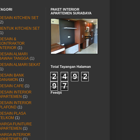
TAGORI
PAKET INTERIOR
APARTEMEN SURABAYA
DESAIN KITCHEN SET
(2)
BENTUK KITCHEN SET
(1)
DESAIN &
KONTRAKTOR
INTERIOR
(1)
DESAIN ALMARI
BAWAH TANGGA
(1)
DESAIN ALMARI SEKAT
Total Tayangan Halaman
(1)
2
4
9
2
DESAIN BANK
DANAMON
(1)
9
7
DESAIN CAFE
(1)
DESAIN INTERIOR
Feedjit
APARTEMEN
(1)
DESAIN INTERIOR
PLAFOND
(1)
DESAIN PLASA
TELKOM
(1)
HARGA FUNITURE
APARTEMEN
(1)
HARGA INTERIOR
APARTEMEN
(1)