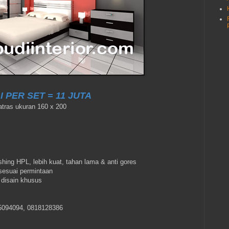
 PER SET = 11 JUTA
atras ukuran 160 x 200
shing HPL, lebih kuat, tahan lama & anti gores
 sesuai permintaan
disain khusus
5094094, 0818128386