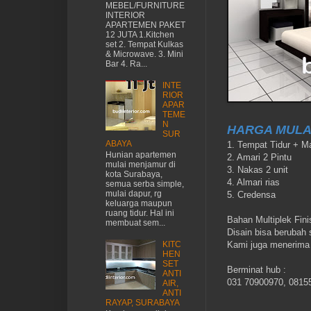
MEBEL/FURNITURE
INTERIOR
APARTEMEN PAKET
12 JUTA 1.Kitchen
set 2. Tempat Kulkas
& Microwave. 3. Mini
Bar 4. Ra...
INTE
RIOR
APAR
TEME
N
HARGA MULAI
SUR
ABAYA
1. Tempat Tidur + M
Hunian apartemen
2. Amari 2 Pintu
mulai menjamur di
3. Nakas 2 unit
kota Surabaya,
4. Almari rias
semua serba simple,
mulai dapur, rg
5. Credensa
keluarga maupun
ruang tidur. Hal ini
Bahan Multiplek Fini
membuat sem...
Disain bisa berubah
Kami juga menerima 
KITC
HEN
SET
Berminat hub :
ANTI
031 70900970, 0815
AIR,
ANTI
RAYAP, SURABAYA