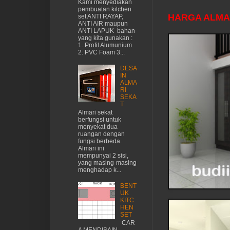
Kami menyediakan
pembuatan kitchen
HARGA ALMA
set ANTI RAYAP,
ANTI AIR maupun
ANTI LAPUK bahan
yang kita gunakan :
1. Profil Alumunium
2. PVC Foam 3...
DESA
IN
ALMA
RI
SEKA
T
Almari sekat
berfungsi untuk
menyekat dua
ruangan dengan
fungsi berbeda.
Almari ini
mempunyai 2 sisi,
yang masing-masing
menghadap k...
BENT
UK
KITC
HEN
SET
CAR