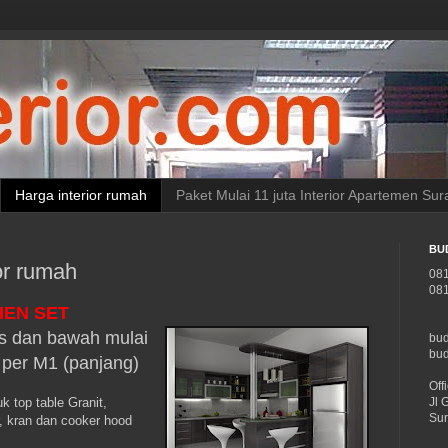
Harga interior rumah
Paket Mulai 11 juta Interior Apartemen Su
BU
or rumah
081
081
HEN SET
as dan bawah mulai
bud
bu
 per M1 (panjang)
Off
Jl 
 top table Granit,
Sur
r, kran dan cooker hood