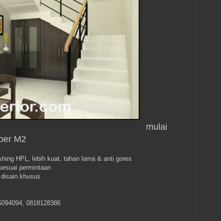
mulai
 per M2
shing HPL, lebih kuat, tahan lama & anti gores
 sesuai permintaan
disain khusus
5094094, 0818128386