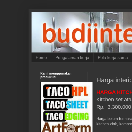
Home
Pengalaman kerja
Pola kerja sama
Kami menggunakan
produk ini
Harga interi
HARGA KITC
Kitchen set at
Rp. 3.300.000
Harga belum termasuk
kitchen zink, kompo