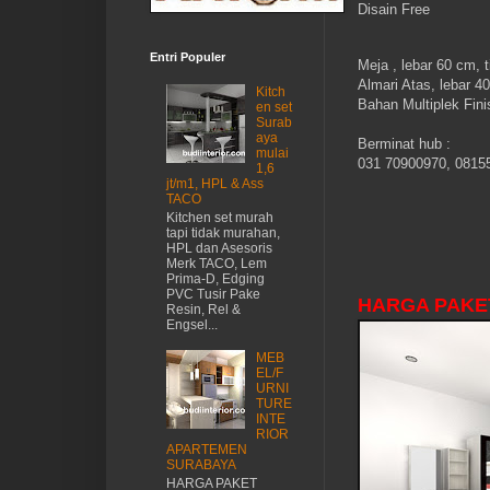
Disain Free
Entri Populer
Meja , lebar 60 cm, 
Almari Atas, lebar 4
Kitch
Bahan Multiplek Fin
en set
Surab
aya
Berminat hub :
mulai
031 70900970, 0815
1,6
jt/m1, HPL & Ass
TACO
Kitchen set murah
tapi tidak murahan,
HPL dan Asesoris
Merk TACO, Lem
Prima-D, Edging
PVC Tusir Pake
HARGA PAKE
Resin, Rel &
Engsel...
MEB
EL/F
URNI
TURE
INTE
RIOR
APARTEMEN
SURABAYA
HARGA PAKET