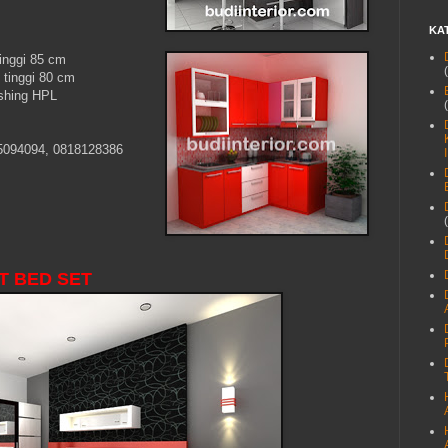
KA
tinggi 85 cm
0 tinggi 80 cm
ishing HPL
5094094, 0818128386
T BED SET