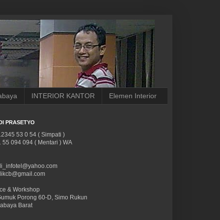
rabaya
INTERIOR KANTOR
Elemen Interior
DI PRASETYO
2345 53 0 54 ( Simpati )
 55 094 094 ( Mentari ) WA
i_infotel@yahoo.com
dikcb@gmail.com
ice & Workshop
Gumuk Porong 60-D, Simo Rukun
abaya Barat