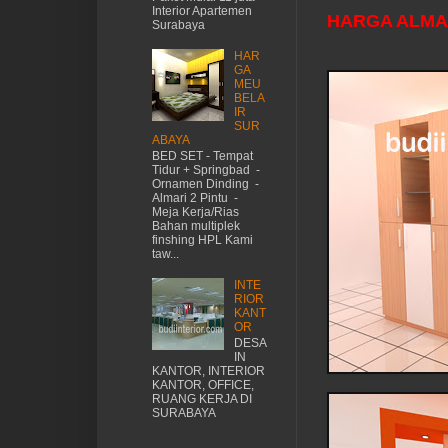
Interior Apartemen
HARGA ALMA
Surabaya
HAR
GA
MEU
BELA
IR
SUR
ABAYA
BED SET - Tempat
Tidur + Springbad -
Ornamen Dinding -
Almari 2 Pintu -
Meja Kerja/Rias
Bahan multiplek
finshing HPL Kami
taw...
INTE
RIOR
KANT
OR
DESA
IN
KANTOR, INTERIOR
KANTOR, OFFICE,
RUANG KERJA DI
SURABAYA